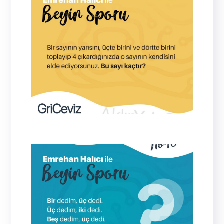
48
Dört diyecek
sayının harf sayısını
Ona söylenen
söylüyor Yedi sayısı dört harfli olduğu için