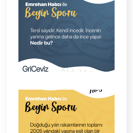
İP
Tersi Pİ sayısı. İNCE’nin yanına gelince
İPİNCE elde edilir.
1979