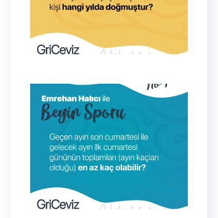
26
Not: Bu cevap sadece cumartesi için
değil, tüm günler için geçerlidir.