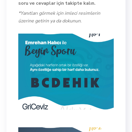
soru ve cevaplar için takipte kalın.
*Yanıtları görmek için imleci resimlerin
üzerine getirin ya da dokunun.
"O" Harfi
Bu harfler ters çevirilince (yatay
eksende döndürülünce) değişmeyen
harflerdir.