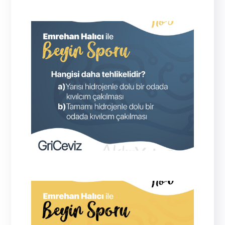
A
Tamamı hidrojenle dolu odada oksijen
olmadığı için yanma tehlikesi de
olmayacaktır.